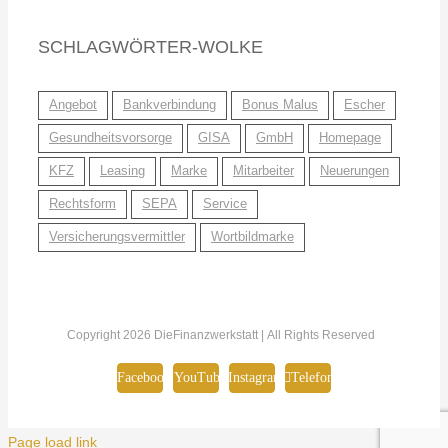
SCHLAGWÖRTER-WOLKE
Angebot
Bankverbindung
Bonus Malus
Escher
Gesundheitsvorsorge
GISA
GmbH
Homepage
KFZ
Leasing
Marke
Mitarbeiter
Neuerungen
Rechtsform
SEPA
Service
Versicherungsvermittler
Wortbildmarke
Copyright 2026 DieFinanzwerkstatt | All Rights Reserved
Facebook
YouTube
Instagram
Telefon
Page load link