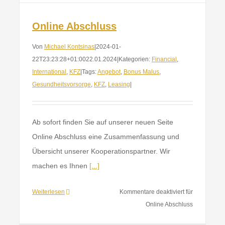
Online Abschluss
Von
Michael Kontsinas
|
2024-01-
22T23:23:28+01:00
22.01.2024
|
Kategorien:
Financial
,
International
,
KFZ
|
Tags:
Angebot
,
Bonus Malus
,
Gesundheitsvorsorge
,
KFZ
,
Leasing
|
Ab sofort finden Sie auf unserer neuen Seite
Online Abschluss eine Zusammenfassung und
Übersicht unserer Kooperationspartner. Wir
machen es Ihnen
[...]
Weiterlesen
Kommentare deaktiviert
für
Online Abschluss